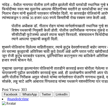
नांदेड – येथील नायगाव पोलीस ठाणे हद्दीत झालेली मोठी घरफोडी स्थानिक गुन्
फिर्यादीच्या स्वतःच्या मुलानेच आपल्या मैत्रिणीच्या मदतीने हा घरफोडीचा कट
निलाभ रोहन यांनी बुधवारी पत्रकार परिषदेत दिली. या कारवाईत पोलिसांनी आरोपी 
त्यांच्याकडून 9 लाख 36 हजार 600 रुपये किमतीची रोख रक्कम जप्त केली आहे.
पोलीस अधीक्षक डॉ. नीलाभ रोहन यांच्या मार्गदर्शनाखाली स्थानिक गुन्हे श
विशेष पथकाची नियुक्ती केली होती. पोलीस उपनिरीक्षक नागनाथ तुकडे व 
सीसीटीव्ही फुटेजच्या आधारे तपास चक्रे फिरवली. संशयावरून फिर्याद
त्याने आपल्या गुन्ह्याची कबुली दिली.
शुभमने पोलिसांना दिलेल्या माहितीनुसार, त्याचे कुटुंब देवदर्शनासाठी बाहेर जाणा
तर घराच्या कुलूपाची अतिरिक्त चावी कुठे ठेवली आहे आणि घरात प्लॉट खरेदीसाठी 
जून रोजी कुटुंब घराबाहेर पडताच, पूर्वनियोजित कटानुसार त्या बालिकेने अतिर
हजार रुपये चोरून नेले.
गुन्ह्याचा उलगडा झाल्यानंतर पोलिसांनी तातडीने कारवाई करत चोरीला गेलेल्य
याप्रकरणी पुढील कायदेशीर कारवाई सुरू आहे. ही उल्लेखनीय कामगिरी अपर पोल
आणि पोलीस निरीक्षक अतुल भोसले यांच्या मार्गदर्शनात पोउपनि नागनाथ तुकडे, दा
सोळंके, लहू चाटे आणि आबाराव पिंगलवाड यांच्या पथकाने यशस्वीरित्या पार पाड
Post Views:
303
Facebook
WhatsApp
Twitter
LinkedIn
#nandedcrime