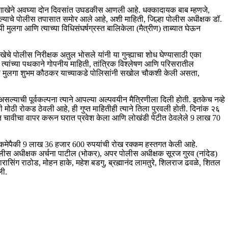
हे शाखेने अवघ्या दोन दिवसांत उघडकीस आणली आहे. धक्कादायक बाब म्हणजे,
 रचल्याचे पोलीस तपासात समोर आले आहे, अशी माहिती, जिल्हा पोलीस अधीक्षक डॉ.
मुलगा आणि त्याच्या विधिसंघर्षग्रस्त बालिकेला (मैत्रीण) ताब्यात घेऊन
ाखेचे पोलीस निरीक्षक अतुल भोसले यांनी या गुन्ह्याचा शोध घेण्यासाठी एका
त्यांच्या पथकाने गोपनीय माहिती, तांत्रिक विश्लेषण आणि परिसरातील
ीचा मुलगा शुभम कौठकर याच्याकडे पोलिसांनी सखोल चौकशी केली असता,
र असल्याची पूर्वकल्पना त्याने आपल्या अल्पवयीन मैत्रिणीला दिली होती. इतकेच नव्हे
मोठी रोकड ठेवली आहे, ही गुप्त माहितीही त्याने तिला पुरवली होती. दिनांक २६
िक्त चावीचा वापर करून घरात प्रवेश केला आणि लोखंडी पेटीत ठेवलेले 9 लाख 70
ा रकमेपैकी 9 लाख 36 हजार 600 रुपयांची रोख रक्कम हस्तगत केली आहे.
ीस अधीक्षक अर्चना पाटील (भोकर), अपर पोलीस अधीक्षक सूरज गुरव (नांदेड)
रासिंग राठोड, मोहन हाके, महेश बडगु, ब्रह्मानंद लामतुरे, शिलराज ढवळे, शितल
ली.