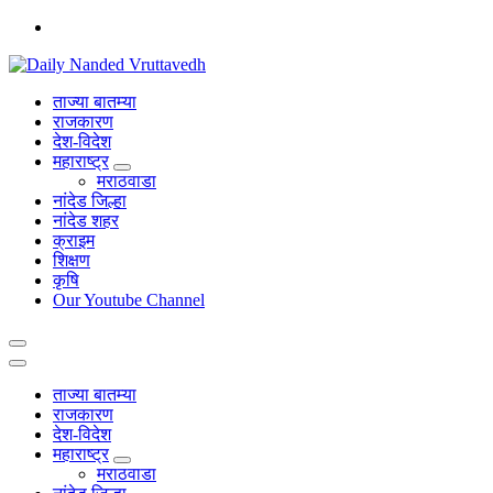
Skip
to
content
leading news portal of Nanded
ताज्या बातम्या
राजकारण
देश-विदेश
महाराष्ट्र
मराठवाडा
नांदेड जिल्हा
नांदेड शहर
क्राइम
शिक्षण
कृषि
Our Youtube Channel
ताज्या बातम्या
राजकारण
देश-विदेश
महाराष्ट्र
मराठवाडा