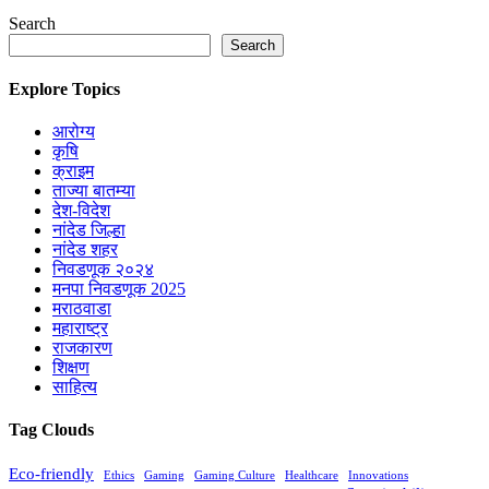
Search
Search
Explore Topics
आरोग्य
कृषि
क्राइम
ताज्या बातम्या
देश-विदेश
नांदेड जिल्हा
नांदेड शहर
निवडणूक २०२४
मनपा निवडणूक 2025
मराठवाडा
महाराष्ट्र
राजकारण
शिक्षण
साहित्य
Tag Clouds
Eco-friendly
Ethics
Gaming
Gaming Culture
Healthcare
Innovations