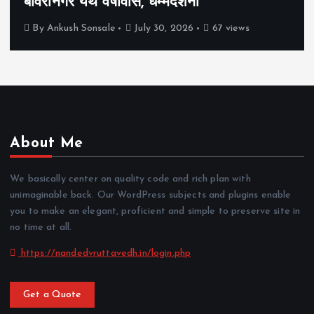
बावरीनगर येथे वर्षावास, धम्मदेशना
By
Ankush Sonsale
July 30, 2026
67 views
About Me
We basically center on quality code and rich plan with
unimaginable back. Our WordPress subjects and plugins enable
you to make an elegant, proficient and simple to preserve site in
no time at all.
https://nandedvruttavedh.in/login.php
Get a Quote