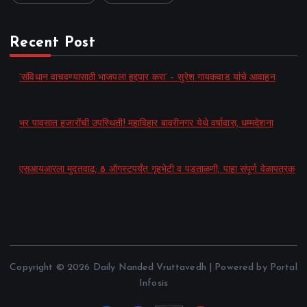
Recent Post
‘संविधान वाचवण्यासाठी भाजपला हद्दपार करा’ – सुरेश गायकवाड यांचे आवाहन
by Ankush Sonsale
August 1, 2026
भर पावसात हजारोंची उपस्थिती! महाविहार बावरीनगर येथे वर्षावास, धम्मदेशना
by Ankush Sonsale
July 30, 2026
एसआयआरला मुदतवाढ; 8 ऑगस्टपर्यंत गृहभेटी व पडताळणी; पाहा संपूर्ण वेळापत्रक
by Ankush Sonsale
July 17, 2026
Copyright © 2026 Daily Nanded Vruttavedh | Powered by Portal
Infosis