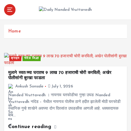
S
k
i
leading news portal of Nanded
p
t
Home
o
c
o
n
क्राइम
नांदेड जिल्हा
t
e
मुलाने स्वतःच्या घरातच 9 लाख 70 हजाराची चोरी करविली; अखेर
n
पोलीसांनी बुरखा फाडला
t
Ankush Sonsale
July 1, 2026
Nanded Vruttavedh । नायगाव घरफोडीचा गुन्हा उघड Nanded
Vruttavedh नांदेड – येथील नायगाव पोलीस ठाणे हद्दीत झालेली मोठी घरफोडी
स्थानिक गुन्हे शाखेने अवघ्या दोन दिवसांत उघडकीस आणली आहे. धक्कादायक
बाब…
Continue reading