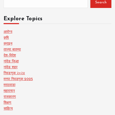
Search
Explore Topics
आरोग्य
कृषि
क्राइम
ताज्या बातम्या
देश-विदेश
नांदेड जिल्हा
नांदेड शहर
निवडणूक २०२४
मनपा निवडणूक 2025
मराठवाडा
महाराष्ट्र
राजकारण
शिक्षण
साहित्य