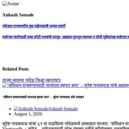
Ankush Sonsale
Post
नांदेडात राज्यस्तरीय युवा महोत्सवाची जय्यत तयारी
navigation
माळेगाव यात्रेसाठी सव्वा कोटी रुपयांची तरतूद; अद्यावत मूलभूत व्यवस्था व सोयी सुविधांसह माळेग
Related Posts
ताज्या बातम्या
नांदेड जिल्हा
महाराष्ट्र
‘संविधान वाचवण्यासाठी भाजपला हद्दपार करा’ – सुरेश गायकवाड यांचे आवाहन
Ankush Sonsale
August 1, 2026
सुरेश गायकवाड यांचा ६९ वा वाढदिवस नांदेडमध्ये उत्साहात साजरा; ‘संविधान
Vruttavedh । ​नांदेड – आंबेडकरवादी लोक मंचच्या वतीने काँग्रेसच्या अनुसूच