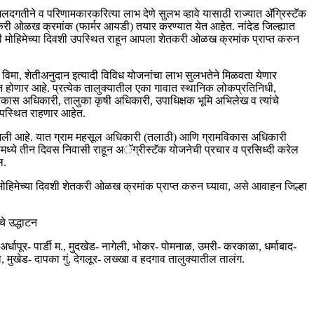
जलदगतीने व परिणामकारकरित्या लाभ देणे सुलभ व्हावे यासाठी राज्यात ॲग्रिस्टॅक
शेतकरी ओळख क्रमांक (फार्मर आयडी) तयार करण्यात येत आहेत. नांदेड जिल्ह्यात
ंनी मोहिमेच्या दिवशी उपस्थित राहून आपला शेतकरी ओळख क्रमांक प्राप्त करुन
िमा, शेतीअनुदान इत्‍यादी विविध योजनांचा लाभ सुलभतेने मिळवता येणार
 होणार आहे. प्रत्‍येक तालुक्‍यातील एका गावात स्‍थानिक लोकप्रतिनिधी,
कास अधिकारी, तालुका कृषी अधिकारी, उपाधिक्षक भूमि अभिलेख व त्‍यांचे
उपस्थित राहणार आहेत.
ात आली आहे. यात ग्राम महसूल अधिकारी (तलाठी) आणि ग्रामविकास अधिकारी
ांमध्‍ये तीन दिवस निवासी राहून अॅग्रीस्‍टॅक योजनेची प्रचार व प्रसिध्‍दी करेल
ल.
मोहिमेच्या दिवशी शेतकरी ओळख क्रमांक प्राप्त करुन घ्यावा, असे आवाहन जिल्हा
े उद्धाटन
अर्धापूर- पार्डी म., मुदखेड- नागेली, भोकर- पोमनाळ, उमरी- करकाळा, धर्माबाद-
मुखेड- दापका गुं. देगलूर- लख्‍खा व हदगाव तालुक्‍यातील तालंग.