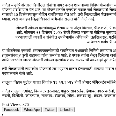
नांदेड – कृषि क्षेत्रात डिजीटल सेवांचा वापर करुन शासनाच्या विविध योजनांचा 
योजना राबविण्यात येत आहे. या योजनेअंतर्गत प्रत्येक गावात सर्व शेतकऱ्यांचे 
यासाठी 16 डिसेंबरपासून मोहिम राबविण्यात येत आहे. तरी जिल्ह्यातील शेतकऱ्या
घ्यावा, असे आवाहन जिल्हाधिकारी अभिजीत राऊत यांनी केले आहे.
शेतकरी ओळख क्रमांकामुळे शेतकऱ्यांना पीएम किसान, पीककर्ज , पीक व
आहे. सोमवार १६ डिसेंबर २०२४ रोजी जिल्‍हा भरात या मोहिमेस सुरुवात
प्रभावशाली व्‍यक्‍ती व संबंधीत उपविभागीय अधिकारी, तहसिलदार, गटवि
अधिनस्‍त कर्मचारी 
या योजनेच्‍या प्रभावी अंमलबजावणीसाठी गावनिहाय पथकांची निर्मिती करण्‍य
(ग्रामसेवक)/ कृषी सहायक यांचा समावेश आहे. हे पथक त्‍यांना नेमून दिलेल्‍या गाव
आणि जास्‍तीत जास्‍त शेतकरी ओळख क्रमांक तयार करण्‍याची कार्यवाही पुर्ण करे
तरी शेतकऱ्यांनी शासकीय योजनांचे लाभ प्राप्त करुन घेण्यासाठी आपल्या गावात 
प्रशासनाने केले आहे.
तालुका निहाय पुढील गावात दिनांक १६.१२.२०२४ रोजी होणार ॲग्रिस्टॅकमोहिमेच
नांदेड तालुका दर्यापूर, किनवट- इस्‍लापूर, माहूर- सावरखेड, हिमायतनगर- करंजी, 
नेरली, बिलोली- कोटग्‍याळ, नायगाव- शेळगाव, लोहा- कलंबर खु., कंधार- करताळा, 
Post Views:
876
Facebook
WhatsApp
Twitter
LinkedIn