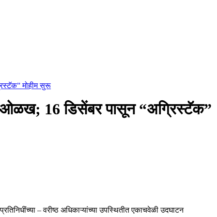
िस्टॅक” मोहीम सुरू
त्र ओळख; 16 डिसेंबर पासून “अग्रिस्टॅक”
प्रतिनिधींच्‍या – वरीष्‍ठ अधिकाऱ्यांच्या उपस्थितीत एकाचवेळी उदघाटन