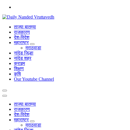
Skip
to
content
leading news portal of Nanded
ताज्या बातम्या
राजकारण
देश-विदेश
महाराष्ट्र
मराठवाडा
नांदेड जिल्हा
नांदेड शहर
क्राइम
शिक्षण
कृषि
Our Youtube Channel
ताज्या बातम्या
राजकारण
देश-विदेश
महाराष्ट्र
मराठवाडा