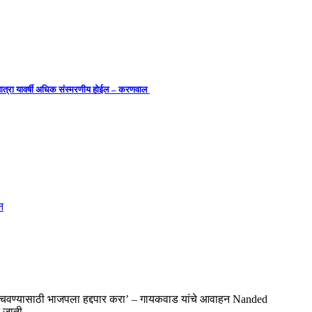
ाव यात्रा यावर्षी अधिक संस्मरणीय होईल – करणवाल
 वाचवण्यासाठी भाजपला हद्दपार करा’ – गायकवाड यांचे आवाहन Nanded
ित जाती…