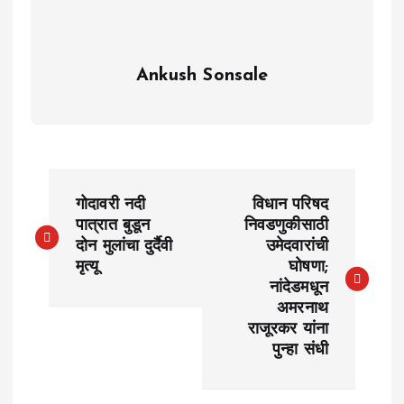
Ankush Sonsale
P
गोदावरी नदी
विधान परिषद
o
पात्रात बुडून
निवडणुकीसाठी
दोन मुलांचा दुर्दैवी
उमेदवारांची
मृत्यू
घोषणा;
s
नांदेडमधून
अमरनाथ
t
राजूरकर यांना
पुन्हा संधी
n