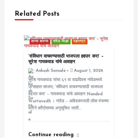
a
Related Posts
v
i
ताज्या बातम्या
नांदेड जिल्हा
महाराष्ट्र
g
‘संविधान वाचवण्यासाठी भाजपला हद्दपार करा’ –
a
सुरेश गायकवाड यांचे आवाहन
Ankush Sonsale
August 1, 2026
t
सुरेश गायकवाड यांचा ६९ वा वाढदिवस नांदेडमध्ये
उत्साहात साजरा; ‘संविधान वाचवण्यासाठी भाजपला
i
हद्दपार करा’ – गायकवाड यांचे आवाहन Nanded
Vruttavedh । ​नांदेड – आंबेडकरवादी लोक मंचच्या
o
वतीने काँग्रेसच्या अनुसूचित जाती…
n
Continue reading