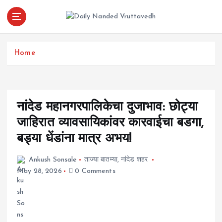
S
k
i
leading news portal of Nanded
p
t
Home
o
c
o
n
नांदेड महानगरपालिकेचा दुजाभाव: छोट्या
t
e
जाहिरात व्यावसायिकांवर कारवाईचा बडगा,
n
बड्या धेंडांना मात्र अभय!
t
Ankush Sonsale
ताज्या बातम्या
,
नांदेड शहर
May 28, 2026
0 Comments