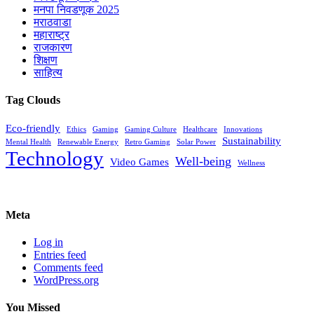
मनपा निवडणूक 2025
मराठवाडा
महाराष्ट्र
राजकारण
शिक्षण
साहित्य
Tag Clouds
Eco-friendly
Ethics
Gaming
Gaming Culture
Healthcare
Innovations
Sustainability
Mental Health
Renewable Energy
Retro Gaming
Solar Power
Technology
Well-being
Video Games
Wellness
Meta
Log in
Entries feed
Comments feed
WordPress.org
You Missed