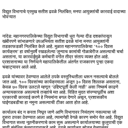
विद्युत विभागाचे प्रमुख सतीश ढवळे निलंबित; मनपा आयुक्तांची कारवाई वादाच्या
भोवऱ्यात
नांदेड: महानगरपालिकेच्या विद्युत विभागाची धुरा गेल्या दीड दशकांपासून
खंबीरपणे सांभाळणारे उपअभियंता सतीश ढवळे यांना मनपा आयुक्तांनी
तडकाफडकी निलंबित केले आहे. मुळात महानगरपालिकेचा ‘१०० दिवस
कार्यक्रम’ हा वर्षानुवर्षे रखडलेल्या जुन्याच कामांची गोळाबेरीज असल्याची चर्चा
असताना, या कारवाईमुळे कर्मचारी वर्गात तीव्र संताप व्यक्त होत आहे.
प्रशासनाच्या या निर्णयाने महापालिकेतील अंतर्गत राजकारण पुन्हा एकदा
चव्हाट्यावर आले आहे.
ढवळे यांच्यावर ठेवण्यात आलेले ठपके वस्तुस्थितीला धरून नसल्याचे बोलले
जात आहे. १०० दिवसांच्या कार्यक्रमाला अजून ३० दिवस शिल्लक असताना,
केवळ ७० दिवस उलटले म्हणून ‘उद्दिष्टपूर्ती केली नाही’ असा निष्कर्ष काढणे
अन्यायकारक असल्याचे तज्ज्ञांचे मत आहे. विहित मुदत संपण्यापूर्वीच अशा
प्रकारची कारवाई करणे हे नियमांना बगल देणारे असून, प्रशासकीय
घाईगडबडीचा हा नमुना असल्याची टीका आता होत आहे.
कार्यालय बंद न करता निघून जाणे आणि विभागावर नियंत्रण नसल्याचा जो
दुसरा ठपका ठेवण्यात आला आहे, त्यामागेही वेगळे कारण समोर येत आहे. विद्युत
विभागात सध्या नूतनीकरणाचे काम सुरू असल्याने कार्यालयाच्या कुलुपाची एक
चावी संबंधित कंत्राटदाराकडे आहे. ढवळे कार्यालय सोडून गेल्यानंतर