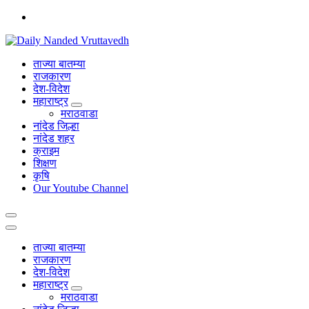
Skip
to
content
leading news portal of Nanded
ताज्या बातम्या
राजकारण
देश-विदेश
महाराष्ट्र
मराठवाडा
नांदेड जिल्हा
नांदेड शहर
क्राइम
शिक्षण
कृषि
Our Youtube Channel
ताज्या बातम्या
राजकारण
देश-विदेश
महाराष्ट्र
मराठवाडा