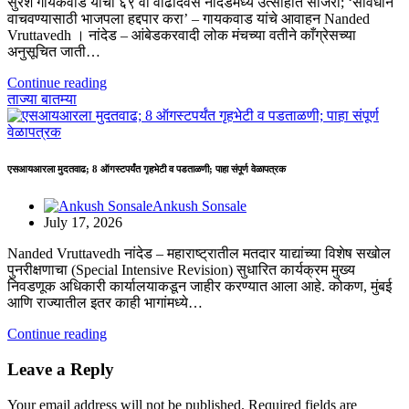
सुरेश गायकवाड यांचा ६९ वा वाढदिवस नांदेडमध्ये उत्साहात साजरा; ‘संविधान
वाचवण्यासाठी भाजपला हद्दपार करा’ – गायकवाड यांचे आवाहन Nanded
Vruttavedh । ​नांदेड – आंबेडकरवादी लोक मंचच्या वतीने काँग्रेसच्या
अनुसूचित जाती…
Continue reading
ताज्या बातम्या
एसआयआरला मुदतवाढ; 8 ऑगस्टपर्यंत गृहभेटी व पडताळणी; पाहा संपूर्ण वेळापत्रक
Ankush Sonsale
July 17, 2026
Nanded Vruttavedh ​नांदेड – महाराष्ट्रातील मतदार याद्यांच्या विशेष सखोल
पुनरीक्षणाचा (Special Intensive Revision) सुधारित कार्यक्रम मुख्य
निवडणूक अधिकारी कार्यालयाकडून जाहीर करण्यात आला आहे. कोकण, मुंबई
आणि राज्यातील इतर काही भागांमध्ये…
Continue reading
Leave a Reply
Your email address will not be published.
Required fields are