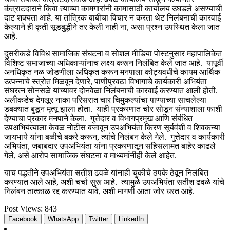
कंत्राटदाराने किंवा त्याच्या कामगारांनी कामासाठी कार्यालय उघडले असण्याची
दाट शक्यता आहे. या तांत्रिक बाबीचा विचार न करता थेट निलंबनाची कारवाई
केल्याने ही कृती सूडबुद्धीने तर केली नाही ना, असा प्रश्न उपस्थित केला जात
आहे.
दुसरीकडे विविध सामाजिक संघटना व सोशल मीडिया पोस्टनुसार महापालिकेत
विशिष्ट समाजाच्या अधिकाऱ्यांनाच लक्ष्य करून निलंबित केले जात आहे. यापूर्वी
अनधिकृत नळ जोडणीला अधिकृत करून मनपाला कोट्यवधीचे कायम आर्थिक
उत्पन्नाचे स्त्रोत मिळवून देणारे, पाणीपुरवठा विभागाचे कार्यकारी अभियंता
संघरत्न सोनसळे यांच्यावर दोनवेळा निलंबनाची कारवाई करण्यात आली होती.
अलीकडेच देगलूर नाका परिसरात चार चिमुकल्यांचा पाण्याच्या साचलेल्या
डबक्यात बुडून मृत्यू झाला होता. याही प्रकरणात चोर सोडून संन्याशाला फाशी
देण्याचा प्रकार मनपाने केला. गुत्तेदार व विभागप्रमुख आणि संबंधित
उपअभियंत्याला केवळ नोटीस बजावून उपअभियंता किरण सूर्यवंशी व शिवकन्या
जायभाये यांना बळीचे बकरे करून, त्यांचे निलंबन केले गेले. गुत्तेदार व कार्यकारी
अभियंता, जबाबदार उपअभियंता यांना प्रकरणातून सहिसलामत बाहेर काढले
गेले, असे आरोप सामाजिक संघटना व माध्यमांनीही केले आहेत.
याच पद्धतीने उपअभियंता सतीश ढवळे यांनाही चुकीचे ठपके ठेवून निलंबित
करण्यात आले आहे, अशी चर्चा सुरू आहे. त्यामुळे उपअभियंता सतीश ढवळे यांचे
निलंबन तात्काळ रद्द करण्यात यावे, अशी मागणी आता जोर धरत आहे.
Post Views:
843
Facebook
WhatsApp
Twitter
LinkedIn