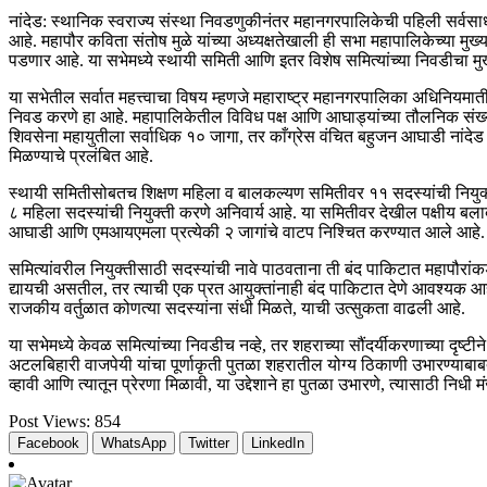
नांदेड: स्थानिक स्वराज्य संस्था निवडणुकीनंतर महानगरपालिकेची पहिली सर्
आहे. महापौर कविता संतोष मुळे यांच्या अध्यक्षतेखाली ही सभा महापालिकेच्या म
पडणार आहे. या सभेमध्ये स्थायी समिती आणि इतर विशेष समित्यांच्या निवडीचा म
या सभेतील सर्वात महत्त्वाचा विषय म्हणजे महाराष्ट्र महानगरपालिका अधिनियमात
निवड करणे हा आहे. महापालिकेतील विविध पक्ष आणि आघाड्यांच्या तौलनिक संख्य
शिवसेना महायुतीला सर्वाधिक १० जागा, तर काँग्रेस वंचित बहुजन आघाडी नां
मिळण्याचे प्रलंबित आहे.
स्थायी समितीसोबतच शिक्षण महिला व बालकल्यण समितीवर ११ सदस्यांची नियुक्त
८ महिला सदस्यांची नियुक्ती करणे अनिवार्य आहे. या समितीवर देखील पक्षीय ब
आघाडी आणि एमआयएमला प्रत्येकी २ जागांचे वाटप निश्चित करण्यात आले आहे.
समित्यांवरील नियुक्तीसाठी सदस्यांची नावे पाठवताना ती बंद पाकिटात महापौरांकडे
द्यायची असतील, तर त्याची एक प्रत आयुक्तांनाही बंद पाकिटात देणे आवश्यक आहे
राजकीय वर्तुळात कोणत्या सदस्यांना संधी मिळते, याची उत्सुकता वाढली आहे.
या सभेमध्ये केवळ समित्यांच्या निवडीच नव्हे, तर शहराच्या सौंदर्यीकरणाच्या दृष्टी
अटलबिहारी वाजपेयी यांचा पूर्णाकृती पुतळा शहरातील योग्य ठिकाणी उभारण्याबाब
व्हावी आणि त्यातून प्रेरणा मिळावी, या उद्देशाने हा पुतळा उभारणे, त्यासाठी नि
Post Views:
854
Facebook
WhatsApp
Twitter
LinkedIn