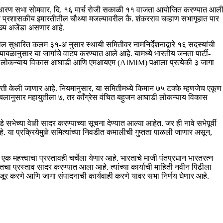
वसाधारण सभा सोमवार, दि. १६ मार्च रोजी सकाळी ११ वाजता आयोजित करण्यात आल
ुख्य प्रशासकीय इमारतीतील चौथ्या मजल्यावरील कै. शंकरराव चव्हाण सभागृहात पार
ुख्य अजेंडा असणार आहे.
ील सुधारित कलम ३१-अ नुसार स्थायी समितीवर नामनिर्देशनाद्वारे १६ सदस्यांची
ाबळानुसार या जागांचे वाटप करण्यात आले आहे. यामध्ये भारतीय जनता पार्टी-
देड लोकन्याय विकास आघाडी आणि एमआयएम (AIMIM) पक्षाला प्रत्येकी ३ जागा
ी केली जाणार आहे. नियमानुसार, या समितीमध्ये किमान ७५ टक्के म्हणजेच एकूण
लाबलानुसार महायुतीला ७, तर काँग्रेस वंचित बहुजन आघाडी लोकन्याय विकास
 सभेच्या वेळी सादर करण्याच्या सूचना देण्यात आल्या आहेत. जर ही नावे सभेपूर्वी
. या प्रक्रियेमुळे समित्यांच्या निवडीत कमालीची गुप्तता पाळली जाणार असून,
ने एक महत्त्वाचा प्रस्तावही चर्चेला येणार आहे. भारताचे माजी पंतप्रधान भारतरत्न
तचा प्रस्ताव सादर करण्यात आला आहे. त्यांच्या कार्याची माहिती नवीन पिढीला
धी मंजूर करणे आणि जागा संपादनाची कार्यवाही करणे यावर सभा निर्णय घेणार आहे.