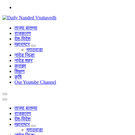
Skip
to
content
leading news portal of Nanded
ताज्या बातम्या
राजकारण
देश-विदेश
महाराष्ट्र
मराठवाडा
नांदेड जिल्हा
नांदेड शहर
क्राइम
शिक्षण
कृषि
Our Youtube Channel
ताज्या बातम्या
राजकारण
देश-विदेश
महाराष्ट्र
मराठवाडा