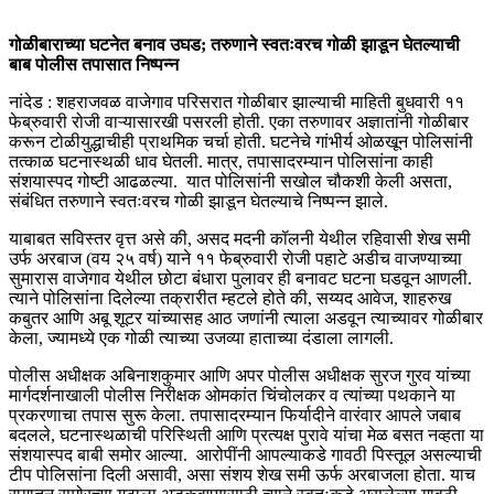
गोळीबाराच्या घटनेत बनाव उघड; तरुणाने स्वतःवरच गोळी झाडून घेतल्याची
बाब पोलीस तपासात निष्पन्न
नांदेड : शहराजवळ वाजेगाव परिसरात गोळीबार झाल्याची माहिती बुधवारी ११
फेब्रुवारी रोजी वाऱ्यासारखी पसरली होती. एका तरुणावर अज्ञातांनी गोळीबार
करून टोळीयुद्धाचीही प्राथमिक चर्चा होती. घटनेचे गांभीर्य ओळखून पोलिसांनी
तत्काळ घटनास्थळी धाव घेतली. मात्र, तपासादरम्यान पोलिसांना काही
संशयास्पद गोष्टी आढळल्या. यात पोलिसांनी सखोल चौकशी केली असता,
संबंधित तरुणाने स्वतःवरच गोळी झाडून घेतल्याचे निष्पन्न झाले.
याबाबत सविस्तर वृत्त असे की, असद मदनी कॉलनी येथील रहिवासी शेख समी
उर्फ अरबाज (वय २५ वर्ष) याने ११ फेब्रुवारी रोजी पहाटे अडीच वाजण्याच्या
सुमारास वाजेगाव येथील छोटा बंधारा पुलावर ही बनावट घटना घडवून आणली.
त्याने पोलिसांना दिलेल्या तक्रारीत म्हटले होते की, सय्यद आवेज, शाहरुख
कबुतर आणि अबू शूटर यांच्यासह आठ जणांनी त्याला अडवून त्याच्यावर गोळीबार
केला, ज्यामध्ये एक गोळी त्याच्या उजव्या हाताच्या दंडाला लागली.
पोलीस अधीक्षक अबिनाशकुमार आणि अपर पोलीस अधीक्षक सुरज गुरव यांच्या
मार्गदर्शनाखाली पोलीस निरीक्षक ओमकांत चिंचोलकर व त्यांच्या पथकाने या
प्रकरणाचा तपास सुरू केला. तपासादरम्यान फिर्यादीने वारंवार आपले जबाब
बदलले, घटनास्थळाची परिस्थिती आणि प्रत्यक्ष पुरावे यांचा मेळ बसत नव्हता या
संशयास्पद बाबी समोर आल्या. आरोपींनी आपल्याकडे गावठी पिस्तूल असल्याची
टीप पोलिसांना दिली असावी, असा संशय शेख समी ऊर्फ अरबाजला होता. याच