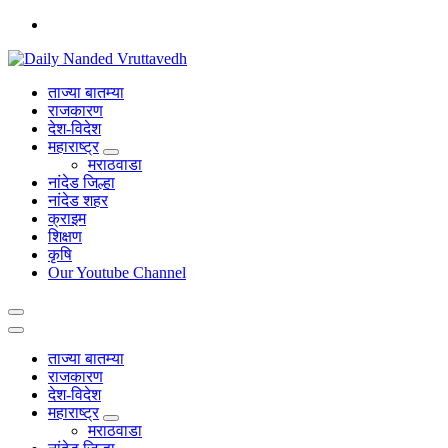
Skip
to
content
leading news portal of Nanded
ताज्या बातम्या
राजकारण
देश-विदेश
महाराष्ट्र
मराठवाडा
नांदेड जिल्हा
नांदेड शहर
क्राइम
शिक्षण
कृषि
Our Youtube Channel
ताज्या बातम्या
राजकारण
देश-विदेश
महाराष्ट्र
मराठवाडा