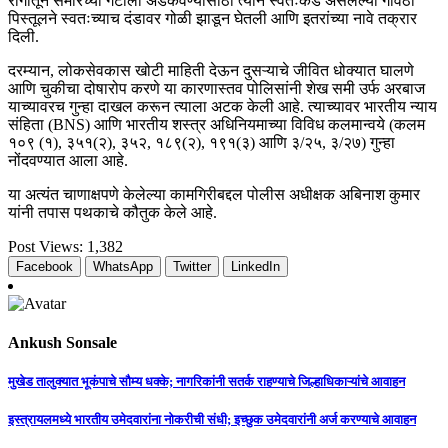
रागातून समोरच्या गटाला अडकवण्यासाठी त्याने स्वतःकडे असलेल्या गावठी
पिस्तूलने स्वतःच्याच दंडावर गोळी झाडून घेतली आणि इतरांच्या नावे तक्रार
दिली.
दरम्यान, लोकसेवकास खोटी माहिती देऊन दुसऱ्याचे जीवित धोक्यात घालणे
आणि चुकीचा दोषारोप करणे या कारणास्तव पोलिसांनी शेख समी उर्फ अरबाज
याच्यावरच गुन्हा दाखल करून त्याला अटक केली आहे. त्याच्यावर भारतीय न्याय
संहिता (BNS) आणि भारतीय शस्त्र अधिनियमाच्या विविध कलमान्वये (कलम
१०९ (१), ३५१(२), ३५२, १८९(२), १९१(३) आणि ३/२५, ३/२७) गुन्हा
नोंदवण्यात आला आहे.
या अत्यंत चाणाक्षपणे केलेल्या कामगिरीबद्दल पोलीस अधीक्षक अबिनाश कुमार
यांनी तपास पथकाचे कौतुक केले आहे.
Post Views:
1,382
Facebook
WhatsApp
Twitter
LinkedIn
Ankush Sonsale
Post
मुखेड तालुक्यात भूकंपाचे सौम्य धक्के; नागरिकांनी सतर्क राहण्याचे जिल्हाधिकाऱ्यांचे आवाहन
navigation
इस्त्रायलमध्ये भारतीय उमेदवारांना नोकरीची संधी; इच्छुक उमेदवारांनी अर्ज करण्याचे आवाहन