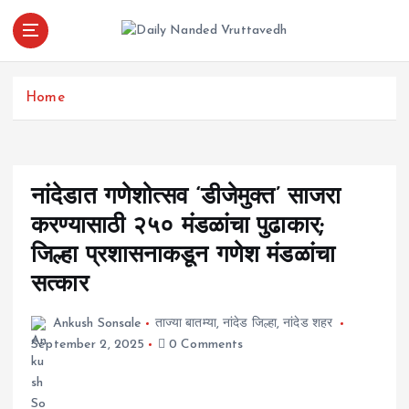
S
k
i
leading news portal of Nanded
p
t
Home
o
c
o
n
नांदेडात गणेशोत्सव ‘डीजेमुक्त’ साजरा
t
e
करण्यासाठी २५० मंडळांचा पुढाकार;
n
जिल्हा प्रशासनाकडून गणेश मंडळांचा
t
सत्कार
Ankush Sonsale
ताज्या बातम्या
,
नांदेड जिल्हा
,
नांदेड शहर
September 2, 2025
0 Comments