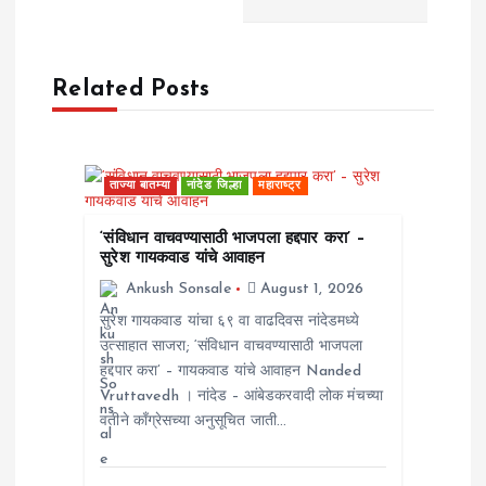
v
Related Posts
i
g
ताज्या बातम्या
नांदेड जिल्हा
महाराष्ट्र
a
‘संविधान वाचवण्यासाठी भाजपला हद्दपार करा’ –
t
सुरेश गायकवाड यांचे आवाहन
Ankush Sonsale
August 1, 2026
i
सुरेश गायकवाड यांचा ६९ वा वाढदिवस नांदेडमध्ये
उत्साहात साजरा; ‘संविधान वाचवण्यासाठी भाजपला
o
हद्दपार करा’ – गायकवाड यांचे आवाहन Nanded
Vruttavedh । ​नांदेड – आंबेडकरवादी लोक मंचच्या
n
वतीने काँग्रेसच्या अनुसूचित जाती…