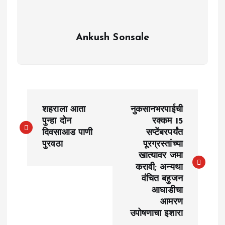
Ankush Sonsale
P
शहराला आता
नुकसानभरपाईची
o
पुन्हा दोन
रक्कम 15
दिवसाआड पाणी
सप्टेंबरपर्यंत
पुरवठा
पूरग्रस्तांच्या
s
खात्यावर जमा
करावी; अन्यथा
t
वंचित बहुजन
आघाडीचा
n
आमरण
उपोषणाचा इशारा
a