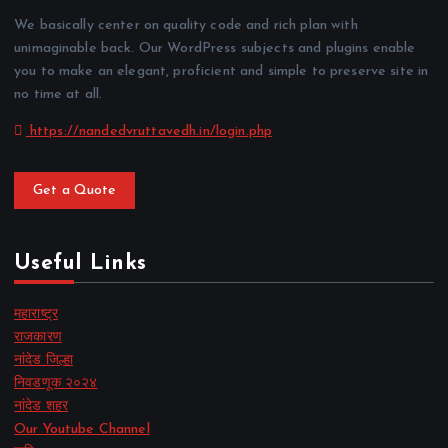
We basically center on quality code and rich plan with
unimaginable back. Our WordPress subjects and plugins enable
you to make an elegant, proficient and simple to preserve site in
no time at all.
https://nandedvruttavedh.in/login.php
Get a Quote
Useful Links
महाराष्ट्र
राजकारण
नांदेड जिल्हा
निवडणूक २०२४
नांदेड शहर
Our Youtube Channel