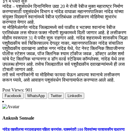
३१ मे पर्यत सुरु
नांदेड – पशुसंवर्धन दिनानिमित्त उद्या 20 मे रोजी रेबीज मुक्त महाराष्ट्र निर्माण
करण्यासाठी पशुसंवर्धन विभाग व नांदेड वाघाळा महानगरपालिका नांदेड यांच्या
संयुक्त विद्यमाने श्वानांमध्ये रेबीज प्रतिबंधक लसीकरण मोहिमेचा शुभारंभ
करण्यात येणार आहे.
या मोहिमेअंतर्गत नांदेड जिल्ह्यामध्ये सर्व पाळीव व भटक्या श्वानांना रेबीज
प्रतिबंधक लस मोफत फक्त नोंदणी शुल्कामध्ये दिली जाणार आहे. हे लसीकरण
मोहीम स्वरूपात 31 मे पर्यंत सुरू राहणार आहे. नांदेड शहरामध्ये शासकीय जिल्हा
पशुवैद्यकीय सर्व चिकित्सालय देगलूर नाका, महानगरपालिका नांदेड संचालित
पशुवैद्यकीय दवाखाना अशोक नगर नांदेड येथे, पेट नेस्ट क्लिनिक शिवाजीनगर
पोलीस स्टेशन जवळ, पॉज क्लिनिक श्याम टॉकीज जवळ , डॉक्टर अजेश शर्मा
यांचे पेट क्लिनिक भाग्यनगर व डॉग वर्ल्ड स्टेडियम कॉम्प्लेक्स, नांदेड येथे लस
उपलब्ध होणार आहे. तसेच जिल्ह्यातील सर्व पशुवैद्यकीय दवाखान्यांमध्ये ही लस
टोचली जाणार आहे.
तरी सर्व नागरिकांनी या मोहिमेचा फायदा घेऊन आपल्या श्वानाचे लसीकरण
करून घ्यावे, असे आवाहन पशुसंवर्धन विभागामार्फत करण्यात आले आहे.
Post Views:
901
Facebook
WhatsApp
Twitter
LinkedIn
Ankush Sonsale
Post
नांदेड तहसीलचा मराठवाड्यात पहिला क्रमांक; मुख्यमंत्री 100 दिवसांच्या प्रशासकीय सुधारणा