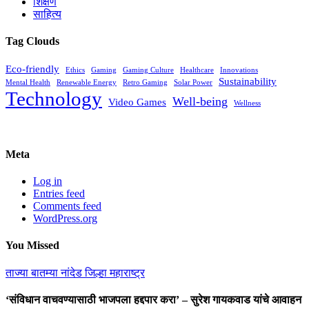
शिक्षण
साहित्य
Tag Clouds
Eco-friendly
Ethics
Gaming
Gaming Culture
Healthcare
Innovations
Sustainability
Mental Health
Renewable Energy
Retro Gaming
Solar Power
Technology
Well-being
Video Games
Wellness
Meta
Log in
Entries feed
Comments feed
WordPress.org
You Missed
ताज्या बातम्या
नांदेड जिल्हा
महाराष्ट्र
‘संविधान वाचवण्यासाठी भाजपला हद्दपार करा’ – सुरेश गायकवाड यांचे आवाहन