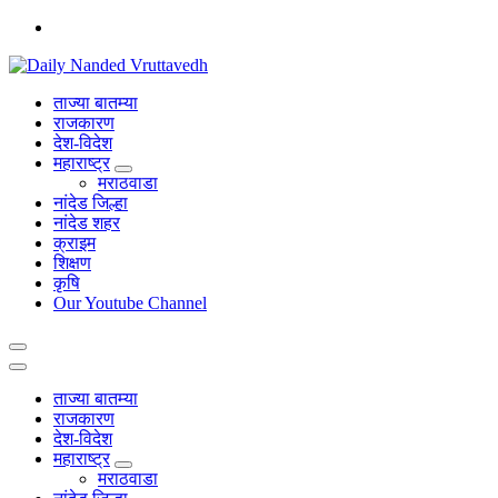
Skip
to
content
leading news portal of Nanded
ताज्या बातम्या
राजकारण
देश-विदेश
महाराष्ट्र
मराठवाडा
नांदेड जिल्हा
नांदेड शहर
क्राइम
शिक्षण
कृषि
Our Youtube Channel
ताज्या बातम्या
राजकारण
देश-विदेश
महाराष्ट्र
मराठवाडा