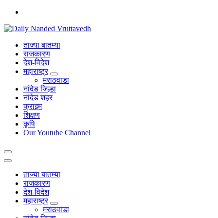
Skip
to
content
leading news portal of Nanded
ताज्या बातम्या
राजकारण
देश-विदेश
महाराष्ट्र
मराठवाडा
नांदेड जिल्हा
नांदेड शहर
क्राइम
शिक्षण
कृषि
Our Youtube Channel
ताज्या बातम्या
राजकारण
देश-विदेश
महाराष्ट्र
मराठवाडा