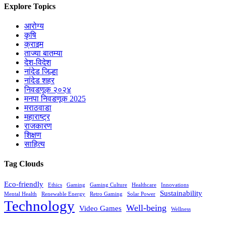
Explore Topics
आरोग्य
कृषि
क्राइम
ताज्या बातम्या
देश-विदेश
नांदेड जिल्हा
नांदेड शहर
निवडणूक २०२४
मनपा निवडणूक 2025
मराठवाडा
महाराष्ट्र
राजकारण
शिक्षण
साहित्य
Tag Clouds
Eco-friendly
Ethics
Gaming
Gaming Culture
Healthcare
Innovations
Sustainability
Mental Health
Renewable Energy
Retro Gaming
Solar Power
Technology
Well-being
Video Games
Wellness