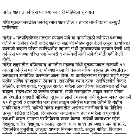
नांदेड शहरात काँग्रेस पक्षांच्या स्वाक्षरी मोहिमेला सुरुवात
गांधी पुतळ्याजवळील कार्यक्रमात शहरातील १ हजार नागरीकांचा उस्फुर्त
प्रतिसाद
नांदेड – मतपत्रिकेवर मतदान घेण्यात यावे या मागणीसाठी काँग्रेस पक्षाच्या
वतीने ५ डिसेंबर रोजी नांदेड शहरात सह्यांची मोहिम सुरू केली असून कार्याध्यक्ष
बालाजी चव्हाण यांच्या उपस्थितीत महात्मा गांधी पुतळ्याजवळ सुरवात केली आहे.
काँग्रेस पक्षाच्या वरिष्ठ पदाधिकारी व कार्यकर्ते यांनी यावेळी मोठी गर्दी केली
होती.
नांदेड शहरातील वजिराबाद भागातील महात्मा गांधी पुतळ्याजवळ सकाळी ११
वाजता काँग्रेस पक्षाचे कार्याध्यक्ष बालाजी चव्हाण यांच्या प्रमुख उपस्थितीत हा
कार्यक्रम आयोजित करण्यात आला होता. या कार्यक्रमाला प्रमुख पाहुणे म्हणून
प्रदेश सचिव डॉ श्रावण रॅपनवाड, सहसचिव श्याम दरक, सरचिटणीस केदार
सोळंके, राजेश पावडे, प्रफुल्ल सावंत, महिला आघाडीच्या जिल्हाध्यक्षा डॉ रेखा
चव्हाण, शहराध्यक्ष डॉ करुणा जमदाडे, माजी उपमहापौर अब्दुल गफार यांच्या
उपस्थितीत स्वाक्षरी मोहिमेला सुरुवात झाली. महात्मा गांधी पुतळ्याजवळ सकाळी
११ ते दुपारी २ वाजेपर्यंत भव्य टेन्ट टाकून काँग्रेस पक्षाच्या वतीने हि मोहीम
राबविण्यात आली. यावेळी नांदेड शहरातील असंख्य नागरीकांनी या मोहिमेस
उत्सुर्त प्रतिसाद दिला. दिवसभरात जवळपास १ हजार महिला व पुरुषांनी
स्वाक्षरी करुन आपल्या प्रतिक्रिया व्यक्त केल्या. यावेळी कार्याध्यक्ष महेश
देशमुख, सतिश देशमुख, सत्यपाल सावंत, गगन यादव उपाध्यक्ष संजय वाघमारे,
दिपकसिंघ हुजुरीया, तालुका अध्यक्ष निरंजन पावडे, अब्दुल मोहित, रिजवान