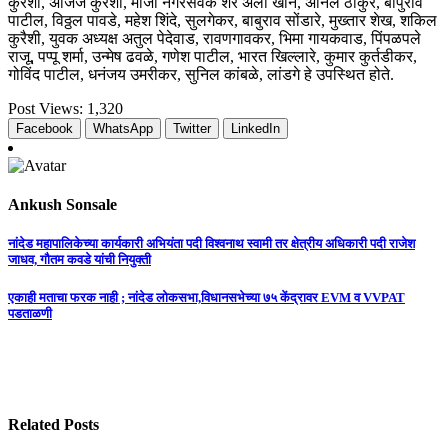
कुरेशी, अजिज कुरेशी, माजी नगरसेवक शेर अली खान, अनिल ठाकुर, बापुराव
पाटील, विठ्ठल पावडे, महेश शिंदे, सुलगेकर, बाबुराव सोंडारे, मुख्तार शेख, शकिल
कुरैशी, युवक अध्यक्ष अतुल पेदेवाड, रावणगावकर, भिमा गायकवाड, पिंपळपले
राजू, पप्पू शर्मा, उन्मेष ढवळे, गणेश पाटील, भारत खिल्लारे, कुमार कुर्तडीकर,
गोविंद पाटील, धनंजय उमरीकर, सुनिल कांबळे, लांडगे हे उपस्थित होते.
Post Views:
1,320
Facebook
WhatsApp
Twitter
LinkedIn
Ankush Sonsale
Post
नांदेड महापालिकेच्या कार्यकारी अभियंता पदी विश्वनाथ स्वामी तर क्षेत्रीय अधिकारी पदी राजेश
जाधव, गौतम कवडे यांची नियुक्ती
navigation
एकाही मताचा फरक नाही ; नांदेड लोकसभा,विधानसभेच्या ७५ केंद्रावर EVM व VVPAT
पडताळणी
Related Posts