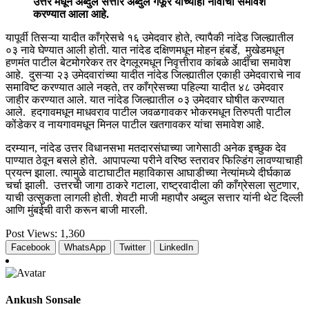
उत्तर मधून अब्दुल सत्तार अब्दुल गफूर यांच्याही नावाचा समावेश
करण्यात आला आहे.
यापूर्वी तिसऱ्या यादीत काँग्रेसचे १६ उमेदवार होते, त्यापैकी नांदेड जिल्ह्यातील
०३ नावे घेण्यात आली होती. यात नांदेड दक्षिणमधून मोहन हंबर्डे, मुखेडमधून
हणमंत पाटील बेटमोगरेकर तर देगलूरमधून निवृत्तीराव कांबळे आदींचा समावेश
आहे. दुसऱ्या २३ उमेदवारांच्या यादीत नांदेड जिल्ह्यातील एकाही उमेदवाराचे नाव
समाविष्ट करण्यात आले नव्हते, तर काँग्रेसच्या पहिल्या यादीत ४८ उमेदवार
जाहीर करण्यात आले. यात नांदेड जिल्ह्यातील ०३ उमेदवार घोषीत करण्यात
आले. हदगावमधून माधवराव पाटील जवळगावकर भोकरमधून तिरुपती पाटील
कोंडेकर व नायगावमधून मिनल पाटील खतगावकर यांचा समावेश आहे.
दरम्यान, नांदेड उत्तर विधानसभा मतदारसंघाच्या जागेसाठी अनेक इच्छुक देव
पाण्यात ठेवून बसले होते. आपापल्या परीने वरिष्ठ स्तरावर फिल्डिंग लावण्याचाही
प्रयत्न झाला. त्यामुळे वाटाघाटीत महाविकास आघाडीच्या नेत्यांमध्ये दीर्घकाळ
चर्चा झाली. उत्तरची जागा ठाकरे गटाला, राष्ट्रवादीला की काँग्रेसला सुटणार,
याची उत्सुकता लागली होती. शेवटी माजी महापौर अब्दुल सत्तार यांनी थेट दिल्ली
आणि मुंबईची वारी करून बाजी मारली.
Post Views:
1,360
Facebook
WhatsApp
Twitter
LinkedIn
Ankush Sonsale