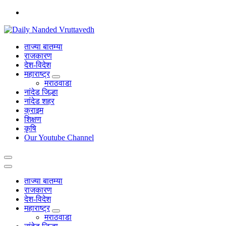
Skip
to
content
leading news portal of Nanded
ताज्या बातम्या
राजकारण
देश-विदेश
महाराष्ट्र
मराठवाडा
नांदेड जिल्हा
नांदेड शहर
क्राइम
शिक्षण
कृषि
Our Youtube Channel
ताज्या बातम्या
राजकारण
देश-विदेश
महाराष्ट्र
मराठवाडा