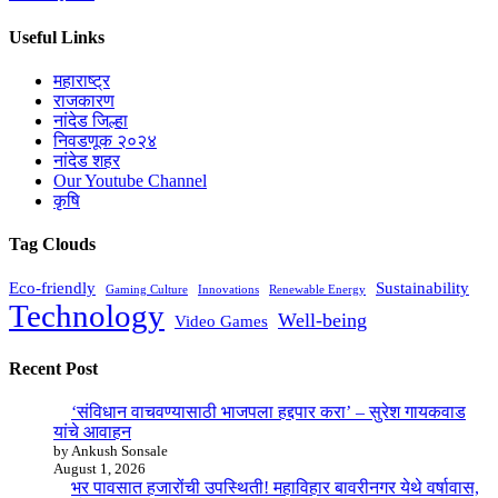
Useful Links
महाराष्ट्र
राजकारण
नांदेड जिल्हा
निवडणूक २०२४
नांदेड शहर
Our Youtube Channel
कृषि
Tag Clouds
Eco-friendly
Sustainability
Gaming Culture
Innovations
Renewable Energy
Technology
Well-being
Video Games
Recent Post
‘संविधान वाचवण्यासाठी भाजपला हद्दपार करा’ – सुरेश गायकवाड
यांचे आवाहन
by Ankush Sonsale
August 1, 2026
भर पावसात हजारोंची उपस्थिती! महाविहार बावरीनगर येथे वर्षावास,