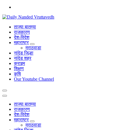
Skip
to
content
leading news portal of Nanded
ताज्या बातम्या
राजकारण
देश-विदेश
महाराष्ट्र
मराठवाडा
नांदेड जिल्हा
नांदेड शहर
क्राइम
शिक्षण
कृषि
Our Youtube Channel
ताज्या बातम्या
राजकारण
देश-विदेश
महाराष्ट्र
मराठवाडा