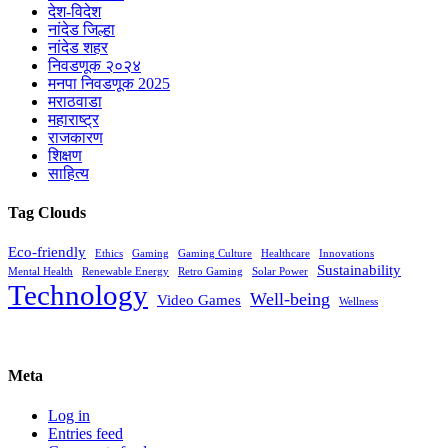
देश-विदेश
नांदेड जिल्हा
नांदेड शहर
निवडणूक २०२४
मनपा निवडणूक 2025
मराठवाडा
महाराष्ट्र
राजकारण
शिक्षण
साहित्य
Tag Clouds
Eco-friendly
Ethics
Gaming
Gaming Culture
Healthcare
Innovations
Sustainability
Mental Health
Renewable Energy
Retro Gaming
Solar Power
Technology
Well-being
Video Games
Wellness
Meta
Log in
Entries feed