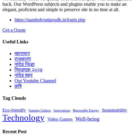
back. Our WordPress subjects and plugins enable you to make an
elegant, proficient and simple to preserve site in no time at all.
https://nandedvruttavedh.in/login.php
Get a Quote
Useful Links
महाराष्ट्र
राजकारण
नांदेड जिल्हा
निवडणूक २०२४
नांदेड शहर
Our Youtube Channel
कृषि
Tag Clouds
Eco-friendly
Sustainability
Gaming Culture
Innovations
Renewable Energy
Technology
Well-being
Video Games
Recent Post