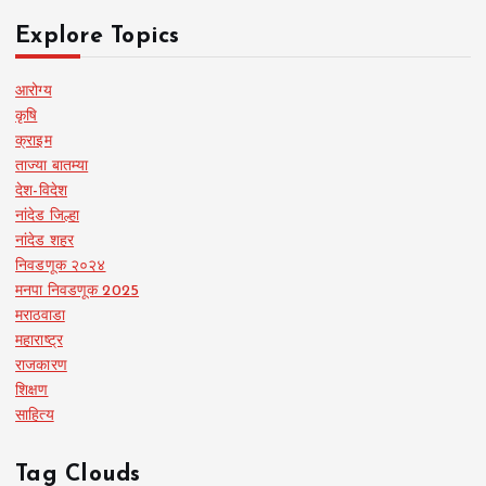
Explore Topics
आरोग्य
कृषि
क्राइम
ताज्या बातम्या
देश-विदेश
नांदेड जिल्हा
नांदेड शहर
निवडणूक २०२४
मनपा निवडणूक 2025
मराठवाडा
महाराष्ट्र
राजकारण
शिक्षण
साहित्य
Tag Clouds