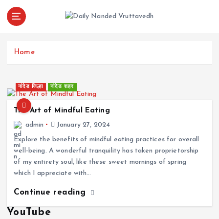
S
k
i
leading news portal of Nanded
p
t
Home
o
c
o
नांदेड जिल्हा
नांदेड शहर
n
t
The Art of Mindful Eating
e
admin
January 27, 2024
n
Explore the benefits of mindful eating practices for overall
t
well-being. A wonderful tranquility has taken proprietorship
of my entirety soul, like these sweet mornings of spring
which I appreciate with…
Continue reading
YouTube