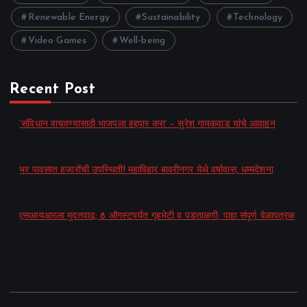
Renewable Energy
Sustainability
Technology
Video Games
Well-being
Recent Post
‘संविधान वाचवण्यासाठी भाजपला हद्दपार करा’ – सुरेश गायकवाड यांचे आवाहन
by Ankush Sonsale
August 1, 2026
भर पावसात हजारोंची उपस्थिती! महाविहार बावरीनगर येथे वर्षावास, धम्मदेशना
by Ankush Sonsale
July 30, 2026
एसआयआरला मुदतवाढ; 8 ऑगस्टपर्यंत गृहभेटी व पडताळणी; पाहा संपूर्ण वेळापत्रक
by Ankush Sonsale
July 17, 2026