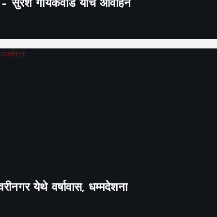
’ – सुरेश गायकवाड यांचे आवाहन
रीनगर येथे वर्षावास, धम्मदेशना