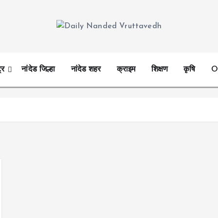
leading news portal of Nanded
्र
नांदेड जिल्हा
नांदेड शहर
क्राइम
शिक्षण
कृषि
O