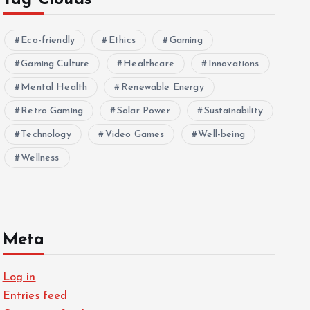
Tag Clouds
Eco-friendly
Ethics
Gaming
Gaming Culture
Healthcare
Innovations
Mental Health
Renewable Energy
Retro Gaming
Solar Power
Sustainability
Technology
Video Games
Well-being
Wellness
Meta
Log in
Entries feed