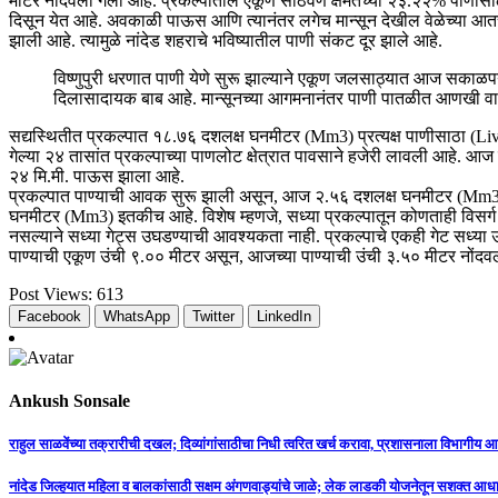
मीटर नोंदवली गेली आहे. प्रकल्पातील एकूण साठवण क्षमतेच्या २३.२२% पाणीसाठ
दिसून येत आहे. अवकाळी पाऊस आणि त्यानंतर लगेच मान्सून देखील वेळेच्या आतच 
झाली आहे. त्यामुळे नांदेड शहराचे भविष्यातील पाणी संकट दूर झाले आहे.
विष्णुपुरी धरणात पाणी येणे सुरू झाल्याने एकूण जलसाठ्यात आज सकाळ
दिलासादायक बाब आहे. मान्सूनच्या आगमनानंतर पाणी पातळीत आणखी वाढ ह
सद्यस्थितीत प्रकल्पात १८.७६ दशलक्ष घनमीटर (Mm3) प्रत्यक्ष पाणीसाठा (
गेल्या २४ तासांत प्रकल्पाच्या पाणलोट क्षेत्रात पावसाने हजेरी लावली आहे. आज 
२४ मि.मी. पाऊस झाला आहे.
प्रकल्पात पाण्याची आवक सुरू झाली असून, आज २.५६ दशलक्ष घनमीटर (Mm3)
घनमीटर (Mm3) इतकीच आहे. विशेष म्हणजे, सध्या प्रकल्पातून कोणताही विसर्ग 
नसल्याने सध्या गेट्स उघडण्याची आवश्यकता नाही. प्रकल्पाचे एकही गेट सध्या 
पाण्याची एकूण उंची ९.०० मीटर असून, आजच्या पाण्याची उंची ३.५० मीटर नोंदवल
Post Views:
613
Facebook
WhatsApp
Twitter
LinkedIn
Ankush Sonsale
Post
राहुल साळवेंच्या तक्रारीची दखल; दिव्यांगांसाठीचा निधी त्वरित खर्च करावा, प्रशासनाला विभागीय आ
navigation
नांदेड जिल्‍हयात महिला व बालकांसाठी सक्षम अंगणवाड्यांचे जाळे; लेक लाडकी योजनेतून सशक्त आध