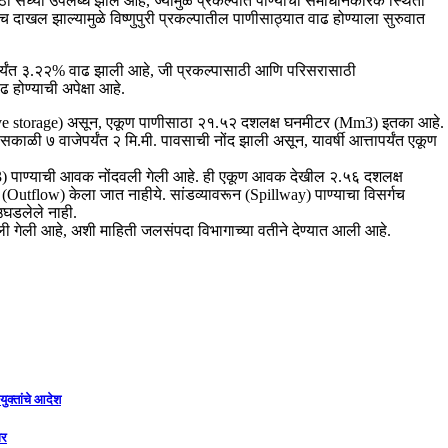
ा सध्या उपलब्ध झाले आहे, ज्यामुळे प्रकल्पात पाण्याची समाधानकारक स्थिती
दाखल झाल्यामुळे विष्णुपुरी प्रकल्पातील पाणीसाठ्यात वाढ होण्याला सुरुवात
पर्यंत ३.२२% वाढ झाली आहे, जी प्रकल्पासाठी आणि परिसरासाठी
ोण्याची अपेक्षा आहे.
Live storage) असून, एकूण पाणीसाठा २१.५२ दशलक्ष घनमीटर (Mm3) इतका आहे.
सकाळी ७ वाजेपर्यंत २ मि.मी. पावसाची नोंद झाली असून, यावर्षी आत्तापर्यंत एकूण
 पाण्याची आवक नोंदवली गेली आहे. ही एकूण आवक देखील २.५६ दशलक्ष
(Outflow) केला जात नाहीये. सांडव्यावरून (Spillway) पाण्याचा विसर्गच
उघडलेले नाही.
ी गेली आहे, अशी माहिती जलसंपदा विभागाच्या वतीने देण्यात आली आहे.
युक्तांचे आदेश
ार