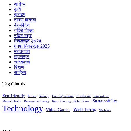
आरोग्य
कृषि
क्राइम
ताज्या बातम्या
देश-विदेश
नांदेड जिल्हा
नांदेड शहर
निवडणूक २०२४
मनपा निवडणूक 2025
मराठवाडा
महाराष्ट्र
राजकारण
शिक्षण
साहित्य
Tag Clouds
Eco-friendly
Ethics
Gaming
Gaming Culture
Healthcare
Innovations
Sustainability
Mental Health
Renewable Energy
Retro Gaming
Solar Power
Technology
Well-being
Video Games
Wellness