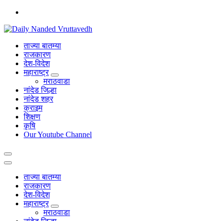
Skip
to
content
leading news portal of Nanded
ताज्या बातम्या
राजकारण
देश-विदेश
महाराष्ट्र
मराठवाडा
नांदेड जिल्हा
नांदेड शहर
क्राइम
शिक्षण
कृषि
Our Youtube Channel
ताज्या बातम्या
राजकारण
देश-विदेश
महाराष्ट्र
मराठवाडा