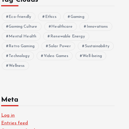
Tag Clouds
Eco-friendly
Ethics
Gaming
Gaming Culture
Healthcare
Innovations
Mental Health
Renewable Energy
Retro Gaming
Solar Power
Sustainability
Technology
Video Games
Well-being
Wellness
Meta
Log in
Entries feed