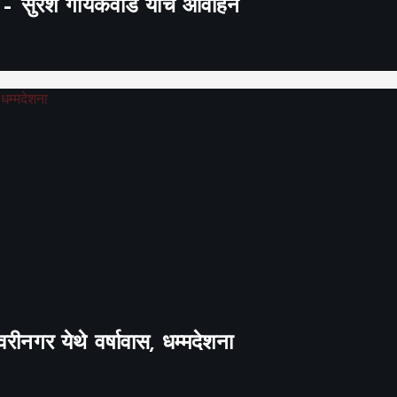
’ – सुरेश गायकवाड यांचे आवाहन
रीनगर येथे वर्षावास, धम्मदेशना