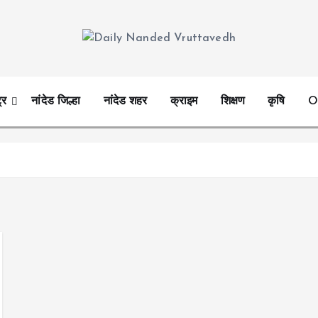
leading news portal of Nanded
्र
नांदेड जिल्हा
नांदेड शहर
क्राइम
शिक्षण
कृषि
O